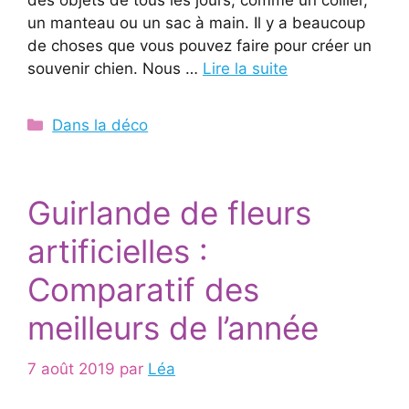
des objets de tous les jours, comme un collier,
un manteau ou un sac à main. Il y a beaucoup
de choses que vous pouvez faire pour créer un
souvenir chien. Nous …
Lire la suite
Catégories
Dans la déco
Guirlande de fleurs
artificielles :
Comparatif des
meilleurs de l’année
7 août 2019
par
Léa